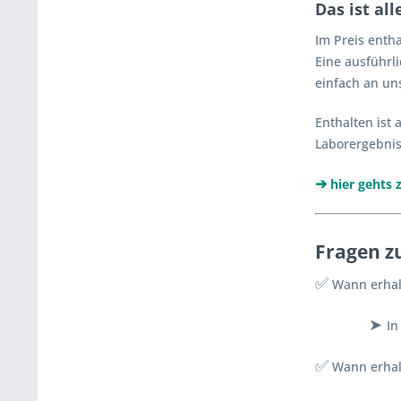
Das ist al
Im Preis entha
Eine ausführl
einfach an un
Enthalten ist
Laborergebnis
➔
hier gehts
z
Fragen z
✅
Wann erhalt
➤
In
✅
Wann erhalt