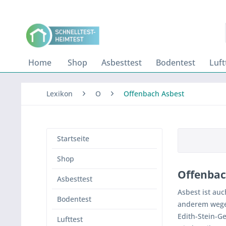
Home
Shop
Asbesttest
Bodentest
Luft
Lexikon
O
Offenbach Asbest
Startseite
Shop
Offenbac
Asbesttest
Asbest ist auc
Bodentest
anderem wege
Edith-Stein-G
Lufttest