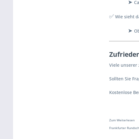
➤
Ca
✅
Wie sieht d
➤
Ob
Zufriede
Viele unserer
Sollten Sie F
Kostenlose Ber
Zum Weiterlesen
Frankfurter Rundscha