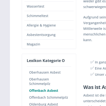
wieder gibt e
Wassertest
schwerwiegen
Schimmeltest
Aufgrund sein
Vergangenheit
Allergie & Hygiene
Mittlerweile i
menschlichen 
Asbestentsorgung
kann.
Magazin
Lexikon Kategorie O
✅
In ganz
✅
Eine As
Oberhausen Asbest
✅
Unser A
Oberhausen
Schimmelpilz
Was ist A
Offenbach Asbest
Asbest ist die
Offenbach Schimmelpilz
unterscheide
Oldenburg Asbest