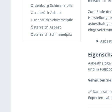
meistens durc
Oldenburg Schimmelpilz
Zum Ende der 
Osnabrück Asbest
Herstellung u
Osnabrück Schimmelpilz
asbesthaltige
Österreich Asbest
eingesetzt wo
Österreich Schimmelpilz
➤
Asbesto
Eigensch
Asbesthaltige
und in Fußbo
Vermuten Sie 
✅
Dann raten 
Experten-Labor