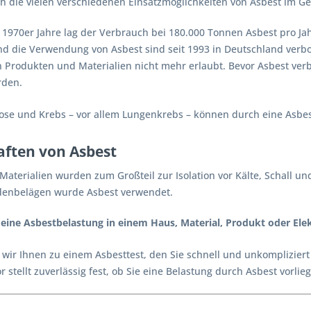
h die vielen verschiedenen Einsatzmöglichkeiten von Asbest im G
1970er Jahre lag der Verbrauch bei 180.000 Tonnen Asbest pro Jah
nd die Verwendung von Asbest sind seit 1993 in Deutschland verbot
n Produkten und Materialien nicht mehr erlaubt. Bevor Asbest ver
rden.
se und Krebs – vor allem Lungenkrebs – können durch eine Asbe
aften von Asbest
 Materialien wurden zum Großteil zur Isolation vor Kälte, Schall 
denbelägen wurde Asbest verwendet.
eine Asbestbelastung in einem Haus, Material, Produkt oder Ele
wir Ihnen zu einem Asbesttest, den Sie schnell und unkompliziert
 stellt zuverlässig fest, ob Sie eine Belastung durch Asbest vorli