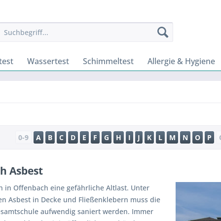
test
Wassertest
Schimmeltest
Allergie & Hygiene
0-9
A
B
C
D
E
F
G
H
I
J
K
L
M
N
O
P
h Asbest
h in Offenbach eine gefährliche Altlast. Unter
n Asbest in Decke und Fließenklebern muss die
esamtschule aufwendig saniert werden. Immer