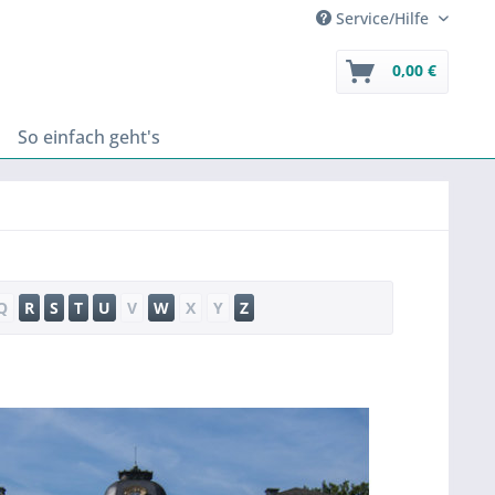
Service/Hilfe
0,00 €
So einfach geht's
Q
R
S
T
U
V
W
X
Y
Z