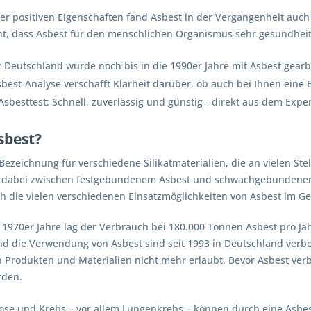
er positiven Eigenschaften fand Asbest in der Vergangenheit auch i
t, dass Asbest für den menschlichen Organismus sehr gesundheit
 Deutschland wurde noch bis in die 1990er Jahre mit Asbest gearbe
best-Analyse verschafft Klarheit darüber, ob auch bei Ihnen eine 
sbesttest: Schnell, zuverlässig und günstig - direkt aus dem Expe
sbest?
 Bezeichnung für verschiedene Silikatmaterialien, die an vielen Ste
t dabei zwischen festgebundenem Asbest und schwachgebundenem
h die vielen verschiedenen Einsatzmöglichkeiten von Asbest im G
1970er Jahre lag der Verbrauch bei 180.000 Tonnen Asbest pro Jah
nd die Verwendung von Asbest sind seit 1993 in Deutschland verbot
n Produkten und Materialien nicht mehr erlaubt. Bevor Asbest ver
rden.
se und Krebs – vor allem Lungenkrebs – können durch eine Asbe