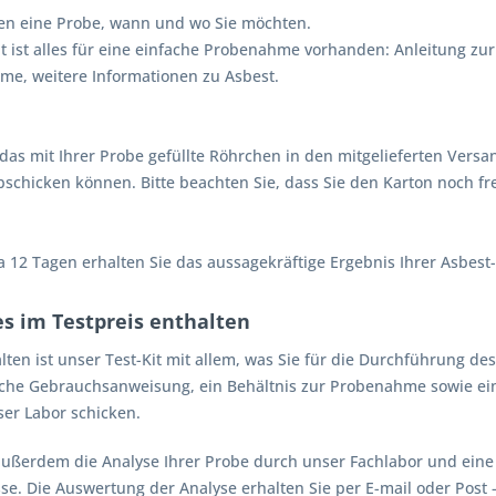
en eine Probe, wann und wo Sie möchten.
it ist alles für eine einfache Probenahme vorhanden: Anleitung z
e, weitere Informationen zu Asbest.
das mit Ihrer Probe gefüllte Röhrchen in den mitgelieferten Versand
bschicken können. Bitte beachten Sie, dass Sie den Karton noch 
 12 Tagen erhalten Sie das aussagekräftige Ergebnis Ihrer Asbest
les im Testpreis enthalten
lten ist unser Test-Kit mit allem, was Sie für die Durchführung de
iche Gebrauchsanweisung, ein Behältnis zur Probenahme sowie ein
ser Labor schicken.
 außerdem die Analyse Ihrer Probe durch unser Fachlabor und eine 
se. Die Auswertung der Analyse erhalten Sie per E-mail oder Post