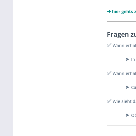
➔
hier gehts
z
Fragen z
✅
Wann erhalt
➤
In
✅
Wann erhalt
➤
Ca
✅
Wie sieht d
➤
Ob