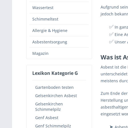
Aufgrund sein
Wassertest
jedoch bekann
Schimmeltest
✅
In ganz
Allergie & Hygiene
✅
Eine As
✅
Asbestentsorgung
Unser A
Magazin
Was ist A
Asbest ist die
Lexikon Kategorie G
unterscheide
meistens durc
Gartenboden testen
Zum Ende der 
Gelsenkirchen Asbest
Herstellung u
Gelsenkirchen
asbesthaltige
Schimmelpilz
eingesetzt wo
Genf Asbest
Genf Schimmelpilz
➤
Asbesto