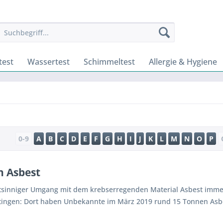
test
Wassertest
Schimmeltest
Allergie & Hygiene
0-9
A
B
C
D
E
F
G
H
I
J
K
L
M
N
O
P
n Asbest
htsinniger Umgang mit dem krebserregenden Material Asbest imm
tingen: Dort haben Unbekannte im März 2019 rund 15 Tonnen Asbes