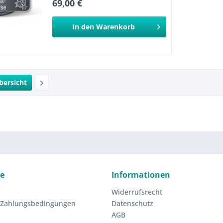
69,00 €
dank ausführlicher Anleitung ✅...
In den
Warenkorb
bersicht
ce
Informationen
Widerrufsrecht
 Zahlungsbedingungen
Datenschutz
AGB