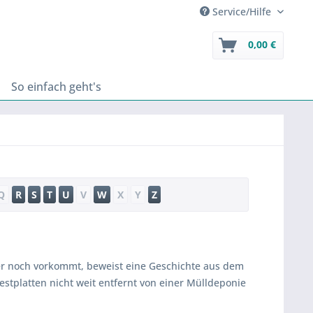
Service/Hilfe
0,00 €
So einfach geht's
Q
R
S
T
U
V
W
X
Y
Z
er noch vorkommt, beweist eine Geschichte aus dem
tplatten nicht weit entfernt von einer Mülldeponie